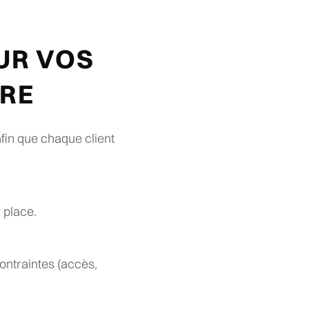
UR VOS
URE
afin que chaque client
 place.
ontraintes (accès,