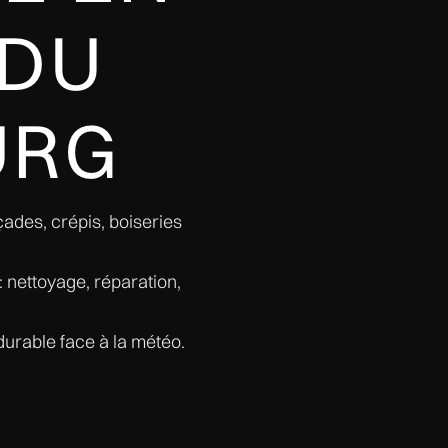
 DU
URG
çades, crépis, boiseries
: nettoyage, réparation,
 durable face à la météo.