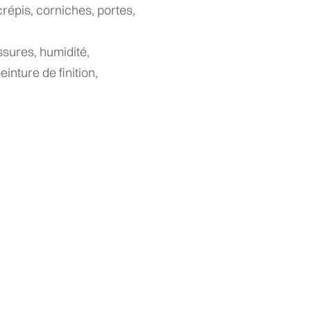
 crépis, corniches, portes,
ssures, humidité,
inture de finition,